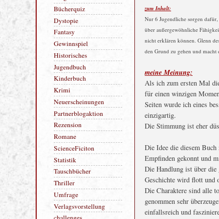
zum Inhalt:
Bloggeraktion
Nur 6 Jugendliche sorgen dafür,
Blogtour
über außergewöhnliche Fähigkeit
Bücherquiz
nicht erklären können. Glenn de
Dystopie
den Grund zu gehen und macht e
Fantasy
Gewinnspiel
meine Meinung:
Historisches
Als ich zum ersten Mal di
Jugendbuch
für einen winzigen Moment
Kinderbuch
Seiten wurde ich eines bes
Krimi
einzigartig.
Neuerscheinungen
Die Stimmung ist eher düs
Partnerblogaktion
Die Idee die diesem Buch z
Rezension
Empfinden gekonnt und mit
Romane
Die Handlung ist über die
ScienceFiciton
Geschichte wird flott und 
Statistik
Die Charaktere sind alle to
Tauschbücher
genommen sehr überzeugend
Thriller
einfallsreich und faszinier
Umfrage