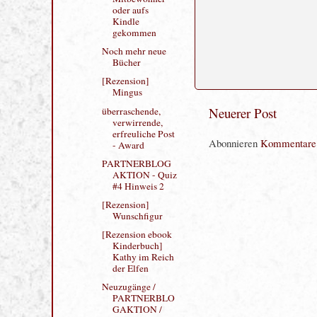
Art...
Mein neuer
Mitbewohner
oder aufs
Kindle
gekommen
Noch mehr neue
Bücher
Neuerer Post
[Rezension]
Mingus
Abonnieren
Kommentare 
überraschende,
verwirrende,
erfreuliche Post
- Award
PARTNERBLOG
AKTION - Quiz
#4 Hinweis 2
[Rezension]
Wunschfigur
[Rezension ebook
Kinderbuch]
Kathy im Reich
der Elfen