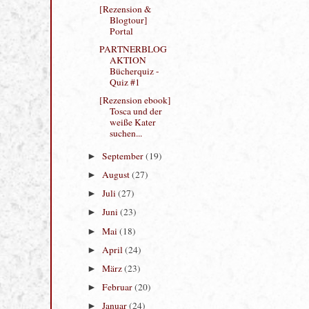
Septemberrückblic
k, Award und
Anderes
[Rezension &
Blogtour]
Portal
PARTNERBLOG
AKTION
Bücherquiz -
Quiz #1
[Rezension ebook]
Tosca und der
weiße Kater
suchen...
September
(19)
►
August
(27)
►
Juli
(27)
►
Juni
(23)
►
Mai
(18)
►
April
(24)
►
März
(23)
►