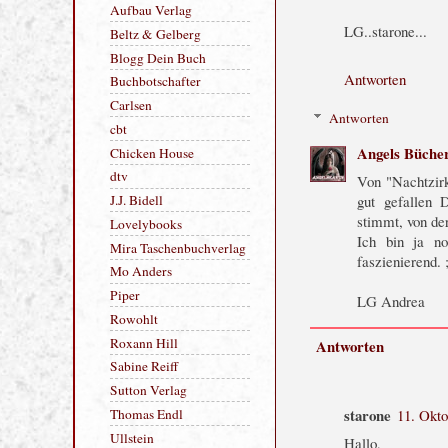
HERZLICHEN DANK AN:
LG..starone...
Alexander Ruth
Aufbau Verlag
Antworten
Beltz & Gelberg
Blogg Dein Buch
Antworten
Buchbotschafter
Angels Büche
Carlsen
cbt
Von "Nachtzirk
gut gefallen 
Chicken House
stimmt, von de
dtv
Ich bin ja no
J.J. Bidell
faszienierend. 
Lovelybooks
Mira Taschenbuchverlag
LG Andrea
Mo Anders
Piper
Antworten
Rowohlt
Roxann Hill
starone
11. Okt
Sabine Reiff
Sutton Verlag
Hallo,