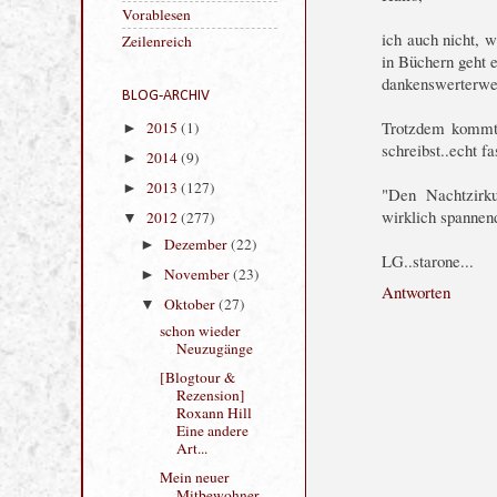
Thomas Endl
ich auch nicht, 
Ullstein
in Büchern geht
Vorablesen
dankenswerterweis
Zeilenreich
Trotzdem kommt 
schreibst..echt f
BLOG-ARCHIV
2015
(1)
►
"Den Nachtzirk
2014
(9)
►
wirklich spannen
2013
(127)
►
LG..starone...
2012
(277)
▼
Antworten
Dezember
(22)
►
November
(23)
►
Oktober
(27)
▼
schon wieder
Neuzugänge
[Blogtour &
Rezension]
Roxann Hill
Eine andere