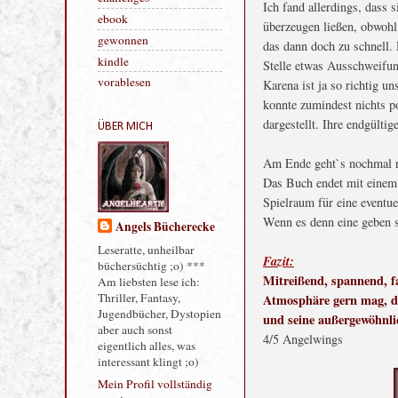
Ich fand allerdings, dass 
Verlagsvorstellung
überzeugen ließen, obwohl
challenges
das dann doch zu schnell. 
ebook
Stelle etwas Ausschweifun
gewonnen
Karena ist ja so richtig u
kindle
konnte zumindest nichts po
dargestellt. Ihre endgülti
vorablesen
Am Ende geht`s nochmal ri
ÜBER MICH
Das Buch endet mit einem
Spielraum für eine eventue
Wenn es denn eine geben so
Fazit:
Angels Bücherecke
Mitreißend, spannend, fa
Leseratte, unheilbar
Atmosphäre gern mag, de
büchersüchtig ;o) ***
und seine außergewöhnlic
Am liebsten lese ich:
4/5 Angelwings
Thriller, Fantasy,
Jugendbücher, Dystopien
aber auch sonst
eigentlich alles, was