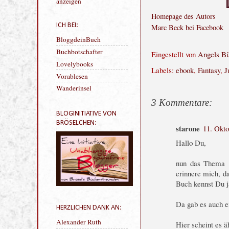
interessant klingt ;o)
Homepage des Autors
Mein Profil vollständig
anzeigen
Marc Beck bei Facebook
ICH BEI:
Eingestellt von
Angels B
BloggdeinBuch
Labels:
ebook
,
Fantasy
,
J
Buchbotschafter
Lovelybooks
Vorablesen
3 Kommentare:
Wanderinsel
starone
11. Okt
BLOGINITIATIVE VON
Hallo Du,
BRÖSELCHEN:
nun das Thema "
erinnere mich, d
Buch kennst Du j
Da gab es auch e
Hier scheint es ä