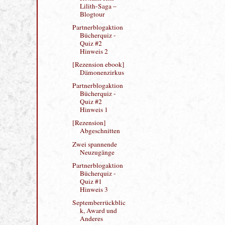
#2 Hinweis 3
Ankündigung!
Roxann Hill –
Lilith-Saga –
Blogtour
Partnerblogaktion
Bücherquiz -
Quiz #2
Hinweis 2
[Rezension ebook]
Dämonenzirkus
Partnerblogaktion
Bücherquiz -
Quiz #2
Hinweis 1
[Rezension]
Abgeschnitten
Zwei spannende
Neuzugänge
Partnerblogaktion
Bücherquiz -
Quiz #1
Hinweis 3