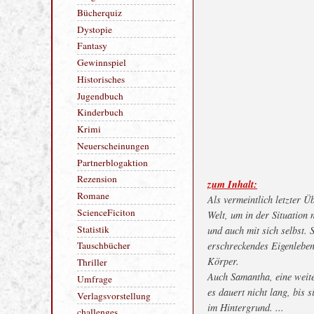
Bloggeraktion
Blogtour
Bücherquiz
Dystopie
Fantasy
Gewinnspiel
Historisches
Jugendbuch
Kinderbuch
Krimi
Neuerscheinungen
zum Inhalt:
Partnerblogaktion
Als vermeintlich letzter Ü
Rezension
Welt, um in der Situation
Romane
und auch mit sich selbst. 
erschreckendes Eigenlebe
ScienceFiciton
Körper.
Statistik
Auch Samantha, eine weite
Tauschbücher
es dauert nicht lang, bis 
Thriller
im Hintergrund. ...
Umfrage