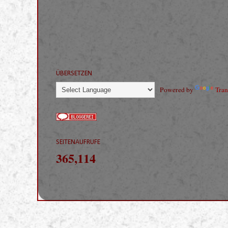
ÜBERSETZEN
Powered by
Tran
SEITENAUFRUFE
365,114