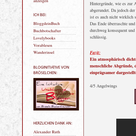
interessant klingt ;o)
Hintergründe, wie es zur 
Mein Profil vollständig
abgerundet. Da jedoch der 
anzeigen
ist es auch nicht wirklich 
Das Ende überraschte und 
ICH BEI:
durchweg konsequent und d
schlüssig.
BloggdeinBuch
Buchbotschafter
Fazit:
Lovelybooks
Ein atmosphärisch dichte
Vorablesen
menschliche Abgründe, d
Wanderinsel
einprägsamer dargestellt
BLOGINITIATIVE VON
4/5 Angelwings
BRÖSELCHEN: