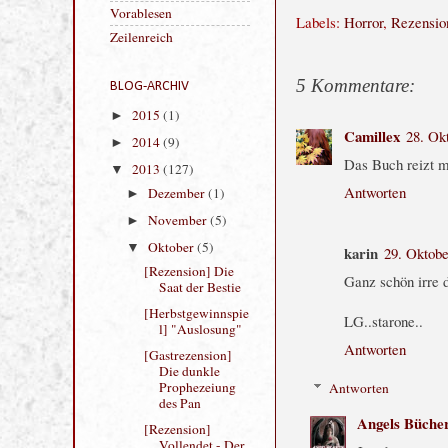
Thomas Endl
Labels:
Horror
,
Rezensio
Ullstein
Vorablesen
5 Kommentare:
Zeilenreich
Camillex
28. Ok
BLOG-ARCHIV
2015
(1)
Das Buch reizt m
►
2014
(9)
Antworten
►
2013
(127)
▼
Dezember
(1)
►
karin
29. Oktob
November
(5)
►
Ganz schön irre 
Oktober
(5)
▼
[Rezension] Die
LG..starone..
Saat der Bestie
Antworten
[Herbstgewinnspie
l] "Auslosung"
Antworten
[Gastrezension]
Die dunkle
Angels Büche
Prophezeiung