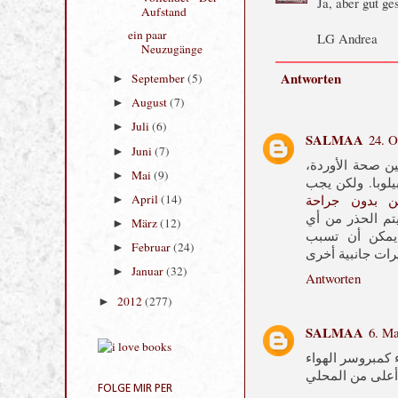
Ja, aber gut ge
des Pan
[Rezension]
LG Andrea
Vollendet - Der
Aufstand
Antworten
ein paar
Neuzugänge
September
(5)
►
SALMAA
24. O
August
(7)
►
ين صحة الأوردة
Juli
(6)
►
بيلوبا. ولكن يجب
Juni
(7)
►
ن بدون جراحة
يتم الحذر من أي
Mai
(9)
►
 يمكن أن تسبب
April
(14)
►
März
(12)
►
Antworten
Februar
(24)
►
Januar
(32)
►
SALMAA
6. Ma
2012
(277)
►