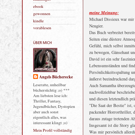
Verlagsvorstellung
meine Meinung:
challenges
Michael Dissieux war mir 
ebook
Neugier.
gewonnen
Das Buch verbreitet berei
kindle
Seiten eine düstere Atmosph
vorablesen
Gefühl, mich selbst inmit
zu bewegen, Gänsehaut un
ÜBER MICH
David ist ein sehr faszinie
Lebensumständen und find
Persönlichkeitsspaltung u
äußerst beeindruckend darg
Auch Samantha überzeugte
Angels Bücherecke
nachvollziehbar beschriebe
und diesen letztendlich pr
Leseratte, unheilbar
büchersüchtig ;o) ***
"Die Saat der Bestie" ist,
Am liebsten lese ich:
packender Horrorthriller, d
Thriller, Fantasy,
daraus zutage tretenden A
Jugendbücher, Dystopien
Insgesamt ist die Story gla
aber auch sonst
Was mir persönlich allerd
eigentlich alles, was