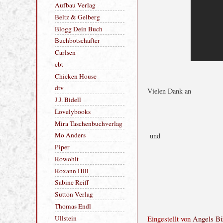
HERZLICHEN DANK AN:
Alexander Ruth
Aufbau Verlag
Beltz & Gelberg
Blogg Dein Buch
Buchbotschafter
Carlsen
cbt
Vielen Dank an
Chicken House
dtv
J.J. Bidell
Lovelybooks
und
Mira Taschenbuchverlag
Mo Anders
Piper
Rowohlt
Roxann Hill
Sabine Reiff
Sutton Verlag
Eingestellt von
Angels B